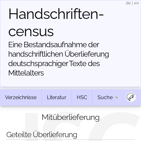
de
|
en
Handschriften­
census
Eine Bestandsaufnahme der
handschriftlichen Über­lieferung
deutschsprachiger Texte des
Mittelalters
Verzeichnisse
Literatur
HSC
Suche
Mitüberlieferung
Geteilte Überlieferung