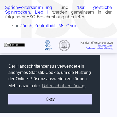
Sprichwörtersammlung
und
'Der geistliche
Spinnrocken', Lied I
werden gemeinsam in der
folgenden HSC-Beschreibung überliefert:
■
Zürich, Zentralbibl., Ms. C 101
Handschriftencensus 2026
Impressum
|
Datenschutzerklärung
Der Handschriftencensus verwendet ein
anonymes Statistik-Cookie, um die Nutzung
der Online-Präsenz auswerten zu können.
Datenschutzerklärung
Mehr dazu in der
Okay