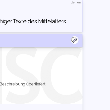
de
|
en
ger Texte des Mittelalters
schreibung überliefert: