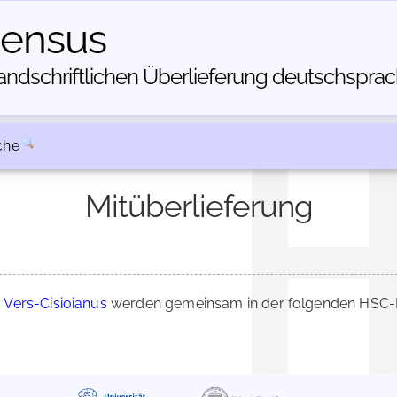
census
dschriftlichen Über­lieferung deutschsprachi
che
Mitüberlieferung
: Vers-Cisioianus
werden gemeinsam in der folgenden HSC-Be