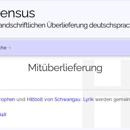
census
dschriftlichen Über­lieferung deutschsprachi
che
Mitüberlieferung
trophen
und
Hiltbolt von Schwangau: Lyrik
werden gemeins
848