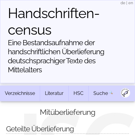
de
|
en
Handschriften­
census
Eine Bestandsaufnahme der
handschriftlichen Über­lieferung
deutschsprachiger Texte des
Mittelalters
Verzeichnisse
Literatur
HSC
Suche
Mitüberlieferung
Geteilte Überlieferung