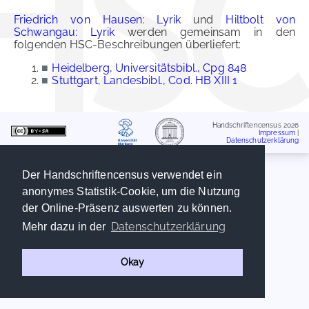
Friedrich von Hausen: Lyrik
und
Hiltbolt von
Schwangau: Lyrik
werden gemeinsam in den
folgenden HSC-Beschreibungen überliefert:
■
Heidelberg, Universitätsbibl., Cpg 848
■
Stuttgart, Landesbibl., Cod. HB XIII 1
Handschriftencensus 2026
Impressum
|
Datenschutzerklärung
Der Handschriftencensus verwendet ein
anonymes Statistik-Cookie, um die Nutzung
der Online-Präsenz auswerten zu können.
Datenschutzerklärung
Mehr dazu in der
Okay