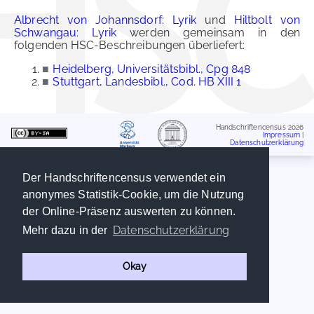
Albrecht von Johannsdorf: Lyrik
und
Hiltbolt von
Schwangau: Lyrik
werden gemeinsam in den
folgenden HSC-Beschreibungen überliefert:
■
Heidelberg, Universitätsbibl., Cpg 848
■
Stuttgart, Landesbibl., Cod. HB XIII 1
Handschriftencensus 2026
Impressum
|
Datenschutzerklärung
Der Handschriftencensus verwendet ein
anonymes Statistik-Cookie, um die Nutzung
der Online-Präsenz auswerten zu können.
Datenschutzerklärung
Mehr dazu in der
Okay