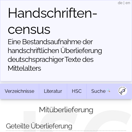
de
|
en
Handschriften­
census
Eine Bestandsaufnahme der
handschriftlichen Über­lieferung
deutschsprachiger Texte des
Mittelalters
Verzeichnisse
Literatur
HSC
Suche
Mitüberlieferung
Geteilte Überlieferung