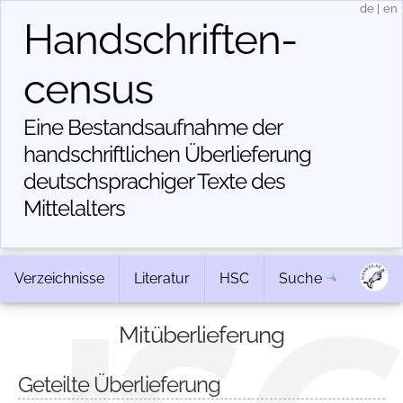
de
|
en
Handschriften­
census
Eine Bestandsaufnahme der
handschriftlichen Über­lieferung
deutschsprachiger Texte des
Mittelalters
Verzeichnisse
Literatur
HSC
Suche
Mitüberlieferung
Geteilte Überlieferung