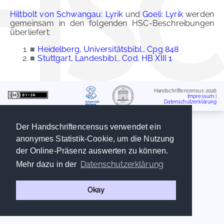
Hiltbolt von Schwangau: Lyrik
und
Goeli: Lyrik
werden
gemeinsam in den folgenden HSC-Beschreibungen
überliefert:
■
Heidelberg, Universitätsbibl., Cpg 848
■
Stuttgart, Landesbibl., Cod. HB XIII 1
Handschriftencensus 2026
Impressum
|
Datenschutzerklärung
Der Handschriftencensus verwendet ein
anonymes Statistik-Cookie, um die Nutzung
der Online-Präsenz auswerten zu können.
Datenschutzerklärung
Mehr dazu in der
Okay