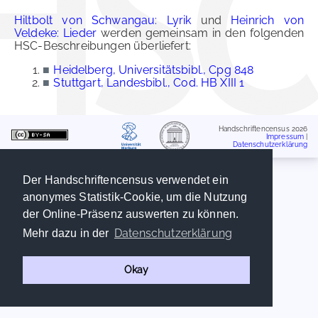
Hiltbolt von Schwangau: Lyrik
und
Heinrich von
Veldeke: Lieder
werden gemeinsam in den folgenden
HSC-Beschreibungen überliefert:
■
Heidelberg, Universitätsbibl., Cpg 848
■
Stuttgart, Landesbibl., Cod. HB XIII 1
Handschriftencensus 2026
Impressum
|
Datenschutzerklärung
Der Handschriftencensus verwendet ein
anonymes Statistik-Cookie, um die Nutzung
der Online-Präsenz auswerten zu können.
Datenschutzerklärung
Mehr dazu in der
Okay