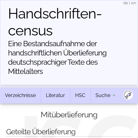
de
|
en
Handschriften­
census
Eine Bestandsaufnahme der
handschriftlichen Über­lieferung
deutschsprachiger Texte des
Mittelalters
Verzeichnisse
Literatur
HSC
Suche
Mitüberlieferung
Geteilte Überlieferung