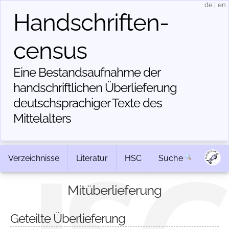
de
|
en
Handschriften­
census
Eine Bestandsaufnahme der
handschriftlichen Über­lieferung
deutschsprachiger Texte des
Mittelalters
Verzeichnisse
Literatur
HSC
Suche
Mitüberlieferung
Geteilte Überlieferung