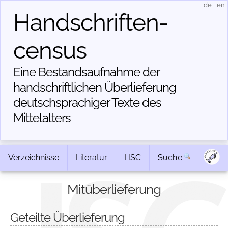
de
|
en
Handschriften­
census
Eine Bestandsaufnahme der
handschriftlichen Über­lieferung
deutschsprachiger Texte des
Mittelalters
Verzeichnisse
Literatur
HSC
Suche
Mitüberlieferung
Geteilte Überlieferung