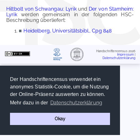
Hiltbolt von Schwangau: Lyrik
und
Der von Stamheim:
Lyrik
werden gemeinsam in der folgenden HSC-
Beschreibung überliefert:
■
Heidelberg, Universitätsbibl., Cpg 848
Handschriftencensus 2026
Impressum
|
Datenschutzerklärung
Der Handschriftencensus verwendet ein
anonymes Statistik-Cookie, um die Nutzung
der Online-Präsenz auswerten zu können.
Datenschutzerklärung
Mehr dazu in der
Okay