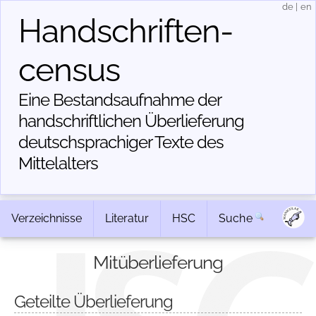
de
|
en
Handschriften­
census
Eine Bestandsaufnahme der
handschriftlichen Über­lieferung
deutschsprachiger Texte des
Mittelalters
Verzeichnisse
Literatur
HSC
Suche
Mitüberlieferung
Geteilte Überlieferung