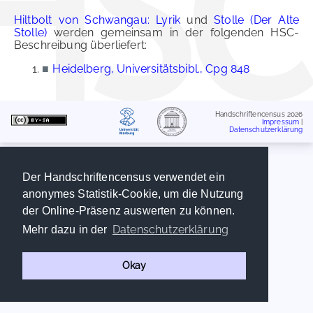
Hiltbolt von Schwangau: Lyrik
und
Stolle (Der Alte
Stolle)
werden gemeinsam in der folgenden HSC-
Beschreibung überliefert:
■
Heidelberg, Universitätsbibl., Cpg 848
Handschriftencensus 2026
Impressum
|
Datenschutzerklärung
Der Handschriftencensus verwendet ein
anonymes Statistik-Cookie, um die Nutzung
der Online-Präsenz auswerten zu können.
Datenschutzerklärung
Mehr dazu in der
Okay