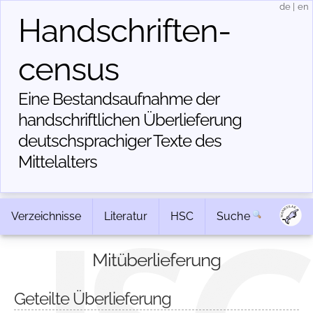
de
|
en
Handschriften­
census
Eine Bestandsaufnahme der
handschriftlichen Über­lieferung
deutschsprachiger Texte des
Mittelalters
Verzeichnisse
Literatur
HSC
Suche
Mitüberlieferung
Geteilte Überlieferung