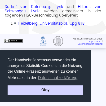
Rudolf von Rotenburg: Lyrik
und
Hiltbolt von
Schwangau: Lyrik
werden gemeinsam in der
folgenden HSC-Beschreibung überliefert:
■
Heidelberg, Universitätsbibl., Cpg 848
Handschriftencensus 2026
Impressum
|
Datenschutzerklärung
Der Handschriftencensus verwendet ein
anonymes Statistik-Cookie, um die Nutzung
der Online-Präsenz auswerten zu können.
Datenschutzerklärung
Mehr dazu in der
Okay