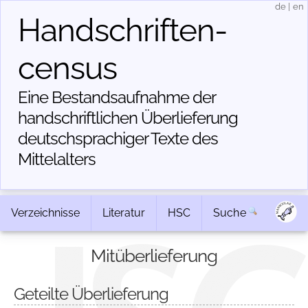
de
|
en
Handschriften­
census
Eine Bestandsaufnahme der
handschriftlichen Über­lieferung
deutschsprachiger Texte des
Mittelalters
Verzeichnisse
Literatur
HSC
Suche
Mitüberlieferung
Geteilte Überlieferung