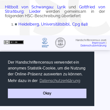
Hiltbolt von Schwangau: Lyrik
und
Gottfried von
Straßburg: Lieder
werden gemeinsam in der
folgenden HSC-Beschreibung überliefert:
■
Heidelberg, Universitätsbibl., Cpg 848
Handschriftencensus 2026
Impressum
|
Datenschutzerklärung
Der Handschriftencensus verwendet ein
anonymes Statistik-Cookie, um die Nutzung
der Online-Präsenz auswerten zu können.
Datenschutzerklärung
Mehr dazu in der
Okay