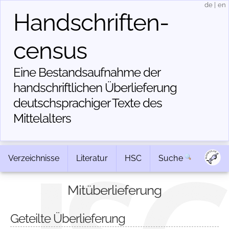
de
|
en
Handschriften­
census
Eine Bestandsaufnahme der
handschriftlichen Über­lieferung
deutschsprachiger Texte des
Mittelalters
Verzeichnisse
Literatur
HSC
Suche
Mitüberlieferung
Geteilte Überlieferung