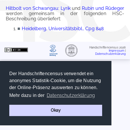
Hiltbolt von Schwangau: Lyrik
und
Rubin und Rüdeger
werden gemeinsam in der folgenden HSC-
Beschreibung überliefert:
■
Heidelberg, Universitätsbibl., Cpg 848
Handschriftencensus 2026
Impressum
|
Datenschutzerklärung
Der Handschriftencensus verwendet ein
anonymes Statistik-Cookie, um die Nutzung
der Online-Präsenz auswerten zu können.
Datenschutzerklärung
Mehr dazu in der
Okay