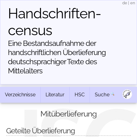
de
|
en
Handschriften­
census
Eine Bestandsaufnahme der
handschriftlichen Über­lieferung
deutschsprachiger Texte des
Mittelalters
Verzeichnisse
Literatur
HSC
Suche
Mitüberlieferung
Geteilte Überlieferung