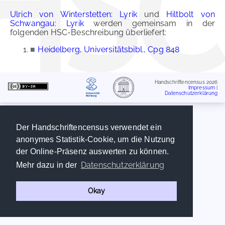
Ulrich von Winterstetten: Lyrik
und
Hiltbolt von
Schwangau: Lyrik
werden gemeinsam in der
folgenden HSC-Beschreibung überliefert:
■
Heidelberg, Universitätsbibl., Cpg 848
Handschriftencensus 2026
Impressum
|
Datenschutzerklärung
Der Handschriftencensus verwendet ein
anonymes Statistik-Cookie, um die Nutzung
der Online-Präsenz auswerten zu können.
Datenschutzerklärung
Mehr dazu in der
Okay