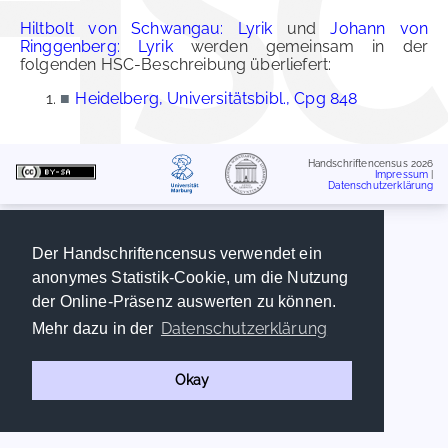
Hiltbolt von Schwangau: Lyrik
und
Johann von
Ringgenberg: Lyrik
werden gemeinsam in der
folgenden HSC-Beschreibung überliefert:
■
Heidelberg, Universitätsbibl., Cpg 848
Handschriftencensus 2026
Impressum
|
Datenschutzerklärung
Der Handschriftencensus verwendet ein
anonymes Statistik-Cookie, um die Nutzung
der Online-Präsenz auswerten zu können.
Datenschutzerklärung
Mehr dazu in der
Okay