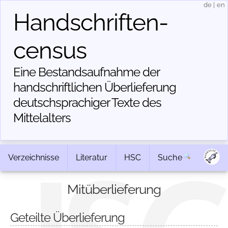
de
|
en
Handschriften­
census
Eine Bestandsaufnahme der
handschriftlichen Über­lieferung
deutschsprachiger Texte des
Mittelalters
Verzeichnisse
Literatur
HSC
Suche
Mitüberlieferung
Geteilte Überlieferung