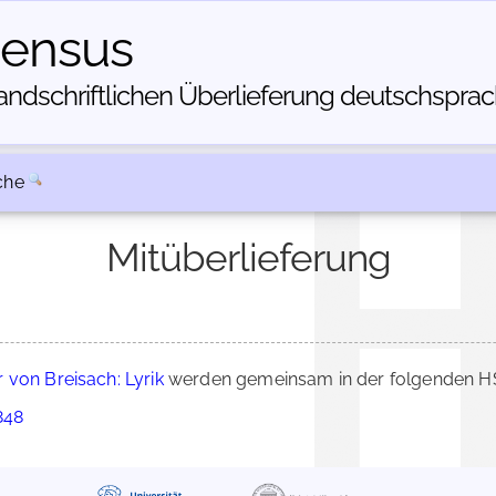
census
dschriftlichen Über­lieferung deutschsprachi
che
Mitüberlieferung
 von Breisach: Lyrik
werden gemeinsam in der folgenden HS
848