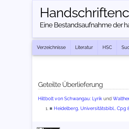
Handschriften­
Eine Bestandsaufnahme der han
Verzeichnisse
Literatur
HSC
Su
Geteilte Überlieferung
Hiltbolt von Schwangau: Lyrik
und
Walther
■
Heidelberg, Universitätsbibl., Cpg 