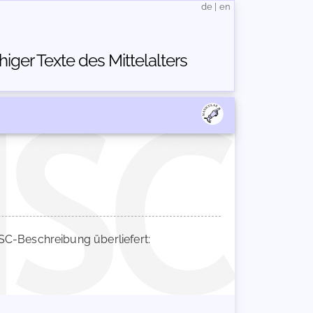
de
|
en
ger Texte des Mittelalters
C-Beschreibung überliefert: