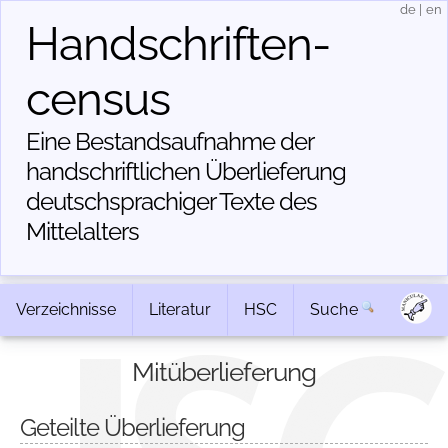
de
|
en
Handschriften­
census
Eine Bestandsaufnahme der
handschriftlichen Über­lieferung
deutschsprachiger Texte des
Mittelalters
Verzeichnisse
Literatur
HSC
Suche
Mitüberlieferung
Geteilte Überlieferung