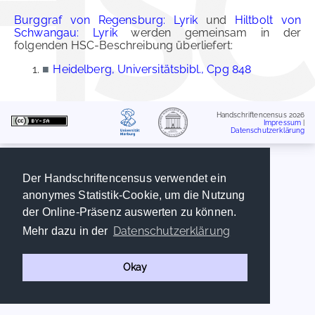
Burggraf von Regensburg: Lyrik
und
Hiltbolt von
Schwangau: Lyrik
werden gemeinsam in der
folgenden HSC-Beschreibung überliefert:
■
Heidelberg, Universitätsbibl., Cpg 848
Handschriftencensus 2026
Impressum
|
Datenschutzerklärung
Der Handschriftencensus verwendet ein
anonymes Statistik-Cookie, um die Nutzung
der Online-Präsenz auswerten zu können.
Datenschutzerklärung
Mehr dazu in der
Okay