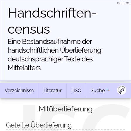
de
|
en
Handschriften­
census
Eine Bestandsaufnahme der
handschriftlichen Über­lieferung
deutschsprachiger Texte des
Mittelalters
Verzeichnisse
Literatur
HSC
Suche
Mitüberlieferung
Geteilte Überlieferung