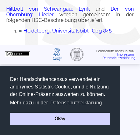
Hiltbolt von Schwangau: Lyrik
und
Der von
Obernburg: Lieder
werden gemeinsam in der
folgenden HSC-Beschreibung überliefert:
■
Heidelberg, Universitätsbibl., Cpg 848
Handschriftencensus 2026
Impressum
|
Datenschutzerklärung
Der Handschriftencensus verwendet ein
anonymes Statistik-Cookie, um die Nutzung
der Online-Präsenz auswerten zu können.
Datenschutzerklärung
Mehr dazu in der
Okay