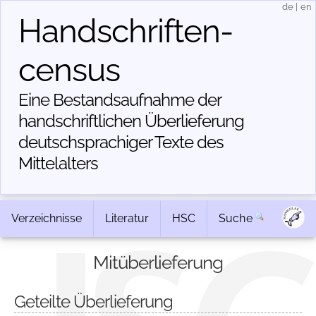
de
|
en
Handschriften­
census
Eine Bestandsaufnahme der
handschriftlichen Über­lieferung
deutschsprachiger Texte des
Mittelalters
Verzeichnisse
Literatur
HSC
Suche
Mitüberlieferung
Geteilte Überlieferung