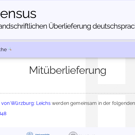
census
dschriftlichen Über­lieferung deutschsprachi
che
Mitüberlieferung
 von Würzburg: Leichs
werden gemeinsam in der folgenden 
848