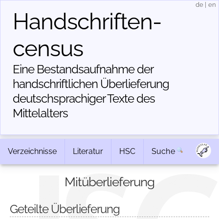
de
|
en
Handschriften­
census
Eine Bestandsaufnahme der
handschriftlichen Über­lieferung
deutschsprachiger Texte des
Mittelalters
Verzeichnisse
Literatur
HSC
Suche
Mitüberlieferung
Geteilte Überlieferung