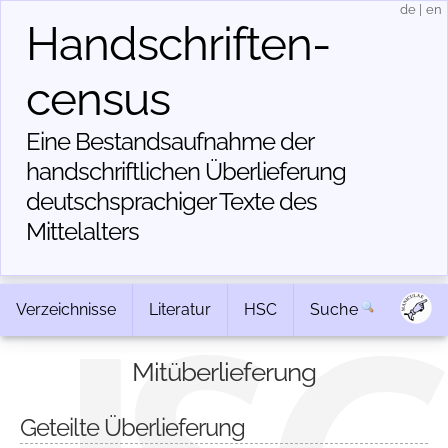
de
|
en
Handschriften­
census
Eine Bestandsaufnahme der
handschriftlichen Über­lieferung
deutschsprachiger Texte des
Mittelalters
Verzeichnisse
Literatur
HSC
Suche
Mitüberlieferung
Geteilte Überlieferung