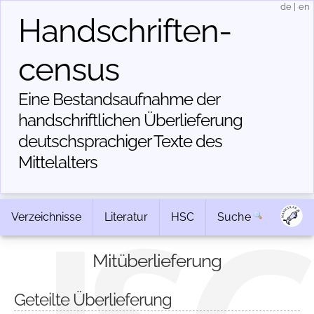
de
|
en
Handschriften­
census
Eine Bestandsaufnahme der
handschriftlichen Über­lieferung
deutschsprachiger Texte des
Mittelalters
Verzeichnisse
Literatur
HSC
Suche
Mitüberlieferung
Geteilte Überlieferung