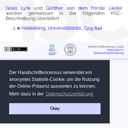
Goeli: Lyrik
und
Günther von dem Forste: Lieder
werden gemeinsam in der folgenden HSC-
Beschreibung überliefert:
■
Heidelberg, Universitätsbibl., Cpg 848
Handschriftencensus 2026
Impressum
|
Datenschutzerklärung
Der Handschriftencensus verwendet ein
anonymes Statistik-Cookie, um die Nutzung
der Online-Präsenz auswerten zu können.
Datenschutzerklärung
Mehr dazu in der
Okay