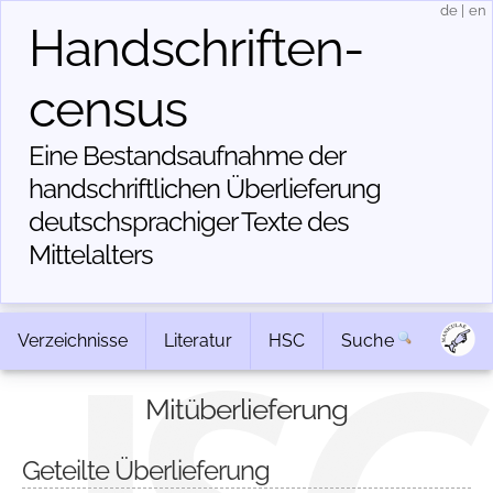
de
|
en
Handschriften­
census
Eine Bestandsaufnahme der
handschriftlichen Über­lieferung
deutschsprachiger Texte des
Mittelalters
Verzeichnisse
Literatur
HSC
Suche
Mitüberlieferung
Geteilte Überlieferung