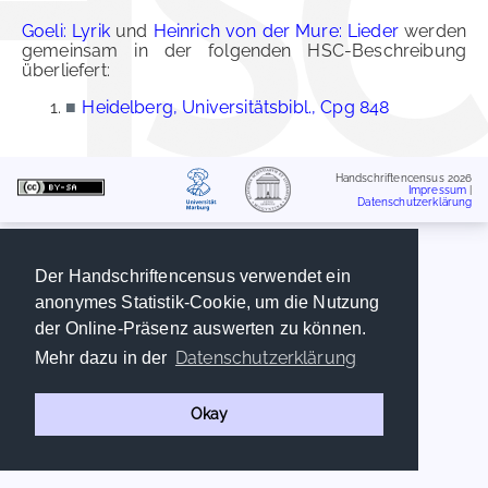
Goeli: Lyrik
und
Heinrich von der Mure: Lieder
werden
gemeinsam in der folgenden HSC-Beschreibung
überliefert:
■
Heidelberg, Universitätsbibl., Cpg 848
Handschriftencensus 2026
Impressum
|
Datenschutzerklärung
Der Handschriftencensus verwendet ein
anonymes Statistik-Cookie, um die Nutzung
der Online-Präsenz auswerten zu können.
Datenschutzerklärung
Mehr dazu in der
Okay