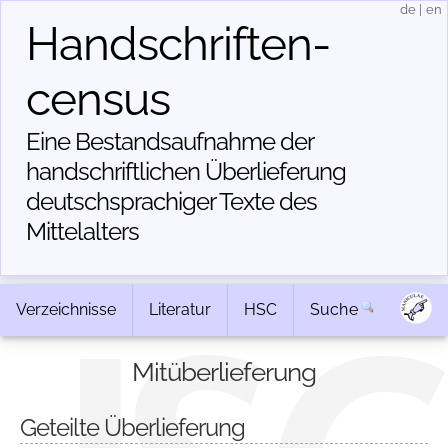
de
|
en
Handschriften­
census
Eine Bestandsaufnahme der
handschriftlichen Über­lieferung
deutschsprachiger Texte des
Mittelalters
Verzeichnisse
Literatur
HSC
Suche
Mitüberlieferung
Geteilte Überlieferung