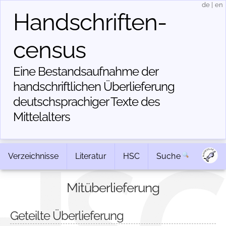
de
|
en
Handschriften­
census
Eine Bestandsaufnahme der
handschriftlichen Über­lieferung
deutschsprachiger Texte des
Mittelalters
Verzeichnisse
Literatur
HSC
Suche
Mitüberlieferung
Geteilte Überlieferung