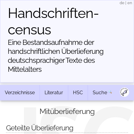
de
|
en
Handschriften­
census
Eine Bestandsaufnahme der
handschriftlichen Über­lieferung
deutschsprachiger Texte des
Mittelalters
Verzeichnisse
Literatur
HSC
Suche
Mitüberlieferung
Geteilte Überlieferung