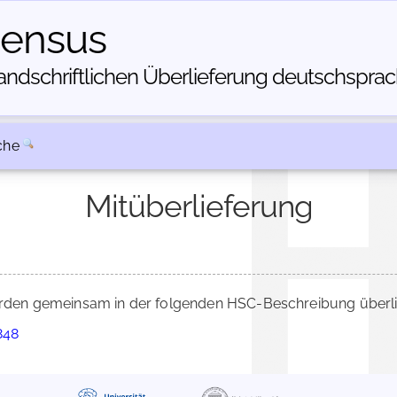
census
dschriftlichen Über­lieferung deutschsprachi
che
Mitüberlieferung
den gemeinsam in der folgenden HSC-Beschreibung überlie
848