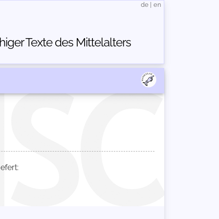
de
|
en
ger Texte des Mittelalters
fert: