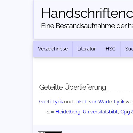
Handschriften­
Eine Bestandsaufnahme der han
Verzeichnisse
Literatur
HSC
Su
Geteilte Überlieferung
Goeli: Lyrik
und
Jakob von Warte: Lyrik
wer
■
Heidelberg, Universitätsbibl., Cpg 