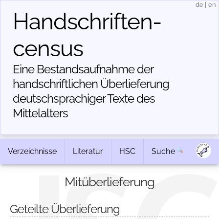
de
|
en
Handschriften­
census
Eine Bestandsaufnahme der
handschriftlichen Über­lieferung
deutschsprachiger Texte des
Mittelalters
Verzeichnisse
Literatur
HSC
Suche
Mitüberlieferung
Geteilte Überlieferung