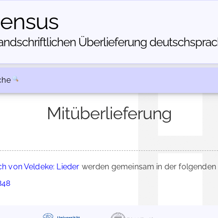
census
dschriftlichen Über­lieferung deutschsprachi
che
Mitüberlieferung
ch von Veldeke: Lieder
werden gemeinsam in der folgenden 
848