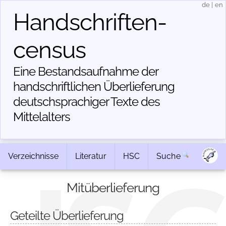
de
|
en
Handschriften­
census
Eine Bestandsaufnahme der
handschriftlichen Über­lieferung
deutschsprachiger Texte des
Mittelalters
Verzeichnisse
Literatur
HSC
Suche
Mitüberlieferung
Geteilte Überlieferung