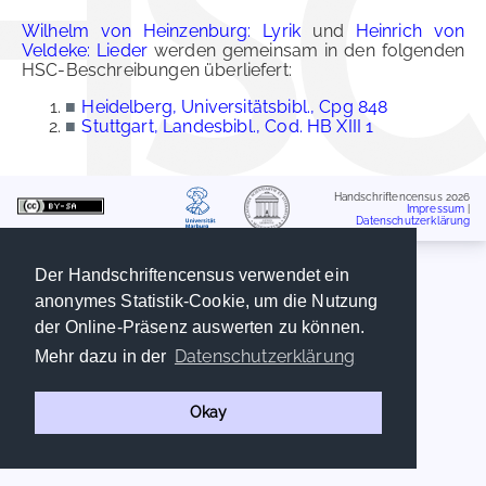
Wilhelm von Heinzenburg: Lyrik
und
Heinrich von
Veldeke: Lieder
werden gemeinsam in den folgenden
HSC-Beschreibungen überliefert:
■
Heidelberg, Universitätsbibl., Cpg 848
■
Stuttgart, Landesbibl., Cod. HB XIII 1
Handschriftencensus 2026
Impressum
|
Datenschutzerklärung
Der Handschriftencensus verwendet ein
anonymes Statistik-Cookie, um die Nutzung
der Online-Präsenz auswerten zu können.
Datenschutzerklärung
Mehr dazu in der
Okay