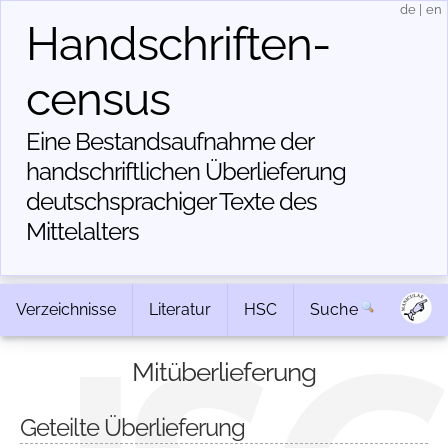
de
|
en
Handschriften­
census
Eine Bestandsaufnahme der
handschriftlichen Über­lieferung
deutschsprachiger Texte des
Mittelalters
Verzeichnisse
Literatur
HSC
Suche
Mitüberlieferung
Geteilte Überlieferung