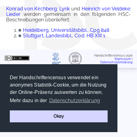
Konrad von Kirchberg: Lyrik
und
Heinrich von Veldeke:
Lieder
werden gemeinsam in den folgenden HSC-
Beschreibungen überliefert:
■
Heidelberg, Universitätsbibl., Cpg 848
■
Stuttgart, Landesbibl., Cod. HB XIII 1
Handschriftencensus 2026
Impressum
|
Datenschutzerklärung
Der Handschriftencensus verwendet ein
anonymes Statistik-Cookie, um die Nutzung
der Online-Präsenz auswerten zu können.
Datenschutzerklärung
Mehr dazu in der
Okay