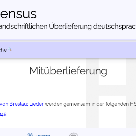
census
dschriftlichen Über­lieferung deutschsprachi
che
Mitüberlieferung
 von Breslau: Lieder
werden gemeinsam in der folgenden HSC
848