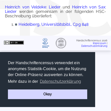
Heinrich von Veldeke: Lieder
und
Heinrich von Sax:
Lieder
werden gemeinsam in der folgenden HSC-
Beschreibung überliefert:
■
Heidelberg, Universitätsbibl., Cpg 848
Handschriftencensus 2026
Impressum
|
Datenschutzerklärung
Der Handschriftencensus verwendet ein
anonymes Statistik-Cookie, um die Nutzung
der Online-Präsenz auswerten zu können.
Datenschutzerklärung
Mehr dazu in der
Okay