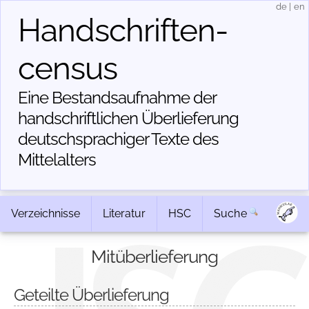
de
|
en
Handschriften­
census
Eine Bestandsaufnahme der
handschriftlichen Über­lieferung
deutschsprachiger Texte des
Mittelalters
Verzeichnisse
Literatur
HSC
Suche
Mitüberlieferung
Geteilte Überlieferung