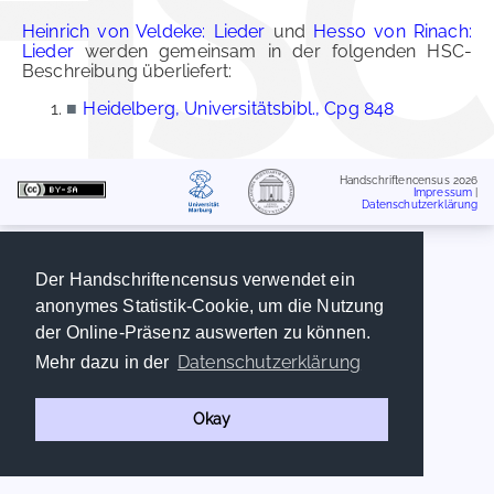
Heinrich von Veldeke: Lieder
und
Hesso von Rinach:
Lieder
werden gemeinsam in der folgenden HSC-
Beschreibung überliefert:
■
Heidelberg, Universitätsbibl., Cpg 848
Handschriftencensus 2026
Impressum
|
Datenschutzerklärung
Der Handschriftencensus verwendet ein
anonymes Statistik-Cookie, um die Nutzung
der Online-Präsenz auswerten zu können.
Datenschutzerklärung
Mehr dazu in der
Okay