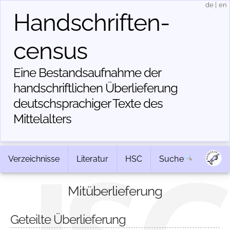
de
|
en
Handschriften­
census
Eine Bestandsaufnahme der
handschriftlichen Über­lieferung
deutschsprachiger Texte des
Mittelalters
Verzeichnisse
Literatur
HSC
Suche
Mitüberlieferung
Geteilte Überlieferung