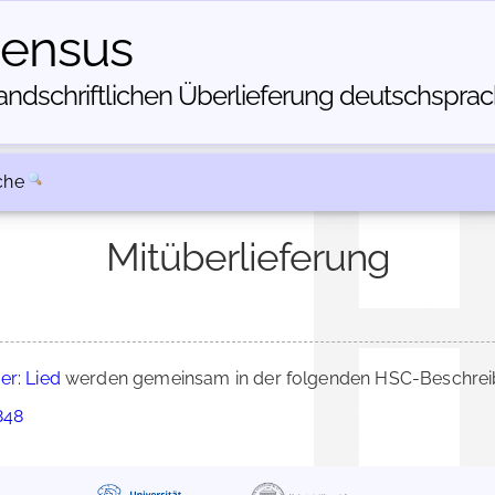
census
dschriftlichen Über­lieferung deutschsprachi
che
Mitüberlieferung
er: Lied
werden gemeinsam in der folgenden HSC-Beschreibu
848