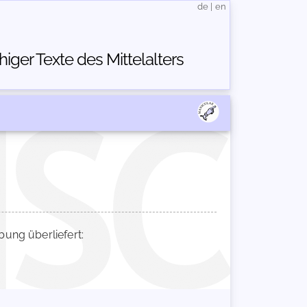
de
|
en
ger Texte des Mittelalters
ng überliefert: