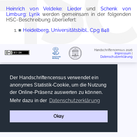
Heinrich von Veldeke: Lieder
und
Schenk von
Limburg: Lyrik
werden gemeinsam in der folgenden
HSC-Beschreibung überliefert:
■
Heidelberg, Universitätsbibl., Cpg 848
Handschriftencensus 2026
Impressum
|
Datenschutzerklärung
Der Handschriftencensus verwendet ein
anonymes Statistik-Cookie, um die Nutzung
der Online-Präsenz auswerten zu können.
Datenschutzerklärung
Mehr dazu in der
Okay