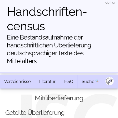
de
|
en
Handschriften­
census
Eine Bestandsaufnahme der
handschriftlichen Über­lieferung
deutschsprachiger Texte des
Mittelalters
Verzeichnisse
Literatur
HSC
Suche
Mitüberlieferung
Geteilte Überlieferung