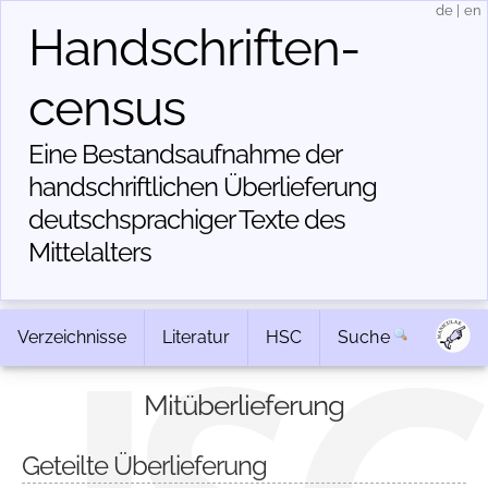
de
|
en
Handschriften­
census
Eine Bestandsaufnahme der
handschriftlichen Über­lieferung
deutschsprachiger Texte des
Mittelalters
Verzeichnisse
Literatur
HSC
Suche
Mitüberlieferung
Geteilte Überlieferung