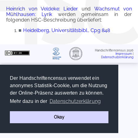
Heinrich von Veldeke: Lieder
und
Wachsmut von
Mühlhausen: Lyrik
werden gemeinsam in der
folgenden HSC-Beschreibung überliefert:
■
Heidelberg, Universitätsbibl., Cpg 848
Handschriftencensus 2026
Impressum
|
Datenschutzerklärung
Der Handschriftencensus verwendet ein
anonymes Statistik-Cookie, um die Nutzung
der Online-Präsenz auswerten zu können.
Datenschutzerklärung
Mehr dazu in der
Okay