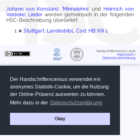
Johann von Konstanz: 'Minnelehre'
und
Heinrich von
Veldeke: Lieder
werden gemeinsam in der folgenden
HSC-Beschreibung überliefert:
■
Stuttgart, Landesbibl., Cod. HB XIII 1
Handschriftencensus 2026
Impressum
|
Datenschutzerklärung
Der Handschriftencensus verwendet ein
anonymes Statistik-Cookie, um die Nutzung
der Online-Präsenz auswerten zu können.
Datenschutzerklärung
Mehr dazu in der
Okay