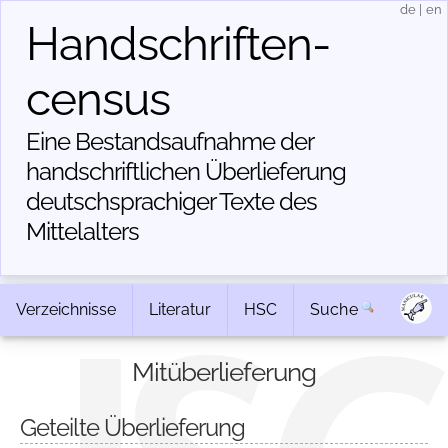
de
|
en
Handschriften­
census
Eine Bestandsaufnahme der
handschriftlichen Über­lieferung
deutschsprachiger Texte des
Mittelalters
Verzeichnisse
Literatur
HSC
Suche
Mitüberlieferung
Geteilte Überlieferung