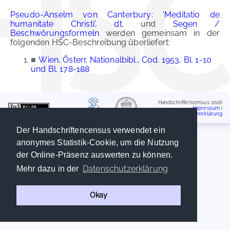
Pseudo-Anselm von Canterbury: 'Meditatio de
humanitate Christi', dt.
und
Segen /
Beschwörungsformeln
werden gemeinsam in der
folgenden HSC-Beschreibung überliefert:
■
Wien, Österr. Nationalbibl., Cod. 1953, Bl. 1-10
und Bl. 178-188
Handschriftencensus 2026
Impressum
|
Datenschutzerklärung
Der Handschriftencensus verwendet ein
anonymes Statistik-Cookie, um die Nutzung
der Online-Präsenz auswerten zu können.
Datenschutzerklärung
Mehr dazu in der
Okay