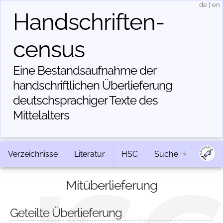
de
|
en
Handschriften­
census
Eine Bestandsaufnahme der
handschriftlichen Über­lieferung
deutschsprachiger Texte des
Mittelalters
Verzeichnisse
Literatur
HSC
Suche
Mitüberlieferung
Geteilte Überlieferung