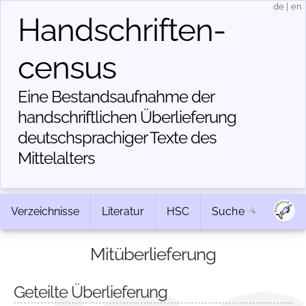
de
|
en
Handschriften­
census
Eine Bestandsaufnahme der
handschriftlichen Über­lieferung
deutschsprachiger Texte des
Mittelalters
Verzeichnisse
Literatur
HSC
Suche
Mitüberlieferung
Geteilte Überlieferung