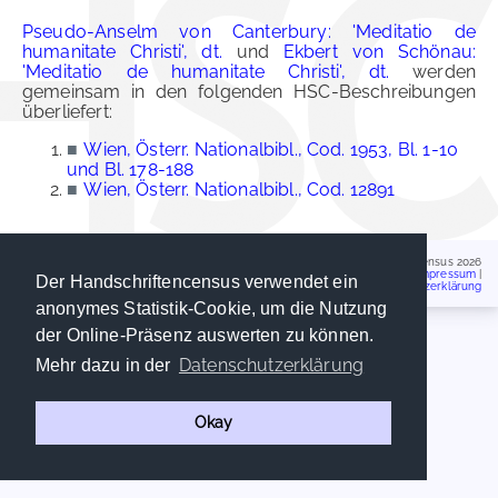
Pseudo-Anselm von Canterbury: 'Meditatio de
humanitate Christi', dt.
und
Ekbert von Schönau:
'Meditatio de humanitate Christi', dt.
werden
gemeinsam in den folgenden HSC-Beschreibungen
überliefert:
■
Wien, Österr. Nationalbibl., Cod. 1953, Bl. 1-10
und Bl. 178-188
■
Wien, Österr. Nationalbibl., Cod. 12891
Handschriftencensus 2026
Impressum
|
Der Handschriftencensus verwendet ein
Datenschutzerklärung
anonymes Statistik-Cookie, um die Nutzung
der Online-Präsenz auswerten zu können.
Datenschutzerklärung
Mehr dazu in der
Okay