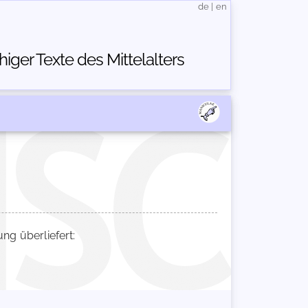
de
|
en
ger Texte des Mittelalters
g überliefert: