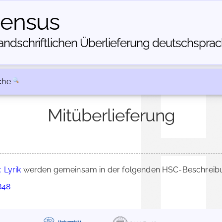
census
dschriftlichen Über­lieferung deutschsprachi
che
Mitüberlieferung
 Lyrik
werden gemeinsam in der folgenden HSC-Beschreibun
848