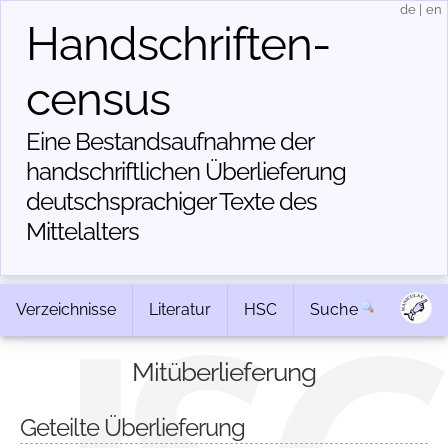
de
|
en
Handschriften­
census
Eine Bestandsaufnahme der
handschriftlichen Über­lieferung
deutschsprachiger Texte des
Mittelalters
Verzeichnisse
Literatur
HSC
Suche
Mitüberlieferung
Geteilte Überlieferung