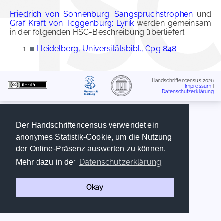
Friedrich von Sonnenburg: Sangspruchstrophen
und
Graf Kraft von Toggenburg: Lyrik
werden gemeinsam
in der folgenden HSC-Beschreibung überliefert:
■
Heidelberg, Universitätsbibl., Cpg 848
Handschriftencensus 2026
Impressum
|
Datenschutzerklärung
Der Handschriftencensus verwendet ein
anonymes Statistik-Cookie, um die Nutzung
der Online-Präsenz auswerten zu können.
Datenschutzerklärung
Mehr dazu in der
Okay