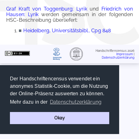
Graf Kraft von Toggenburg: Lyrik
und
Friedrich von
Hausen: Lyrik
werden gemeinsam in der folgenden
HSC-Beschreibung überliefert:
■
Heidelberg, Universitätsbibl., Cpg 848
Handschriftencensus 2026
Impressum
|
Datenschutzerklärung
Der Handschriftencensus verwendet ein
anonymes Statistik-Cookie, um die Nutzung
der Online-Präsenz auswerten zu können.
Datenschutzerklärung
Mehr dazu in der
Okay