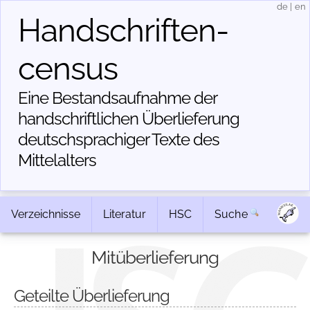
de
|
en
Handschriften­
census
Eine Bestandsaufnahme der
handschriftlichen Über­lieferung
deutschsprachiger Texte des
Mittelalters
Verzeichnisse
Literatur
HSC
Suche
Mitüberlieferung
Geteilte Überlieferung