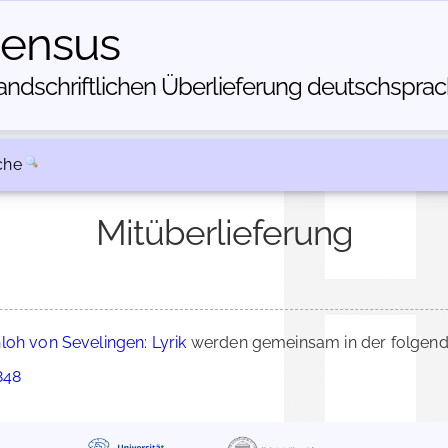
census
dschriftlichen Über­lieferung deutschsprachi
che
Mitüberlieferung
loh von Sevelingen: Lyrik
werden gemeinsam in der folgend
848