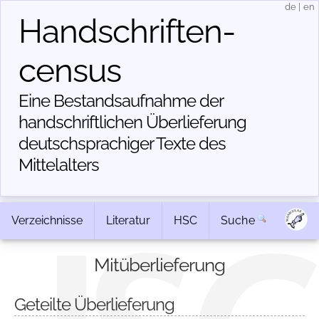
de
|
en
Handschriften­
census
Eine Bestandsaufnahme der
handschriftlichen Über­lieferung
deutschsprachiger Texte des
Mittelalters
Verzeichnisse
Literatur
HSC
Suche
Mitüberlieferung
Geteilte Überlieferung