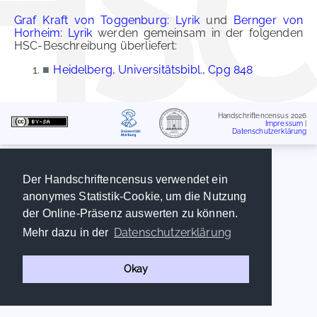
Graf Kraft von Toggenburg: Lyrik
und
Bernger von
Horheim: Lyrik
werden gemeinsam in der folgenden
HSC-Beschreibung überliefert:
■
Heidelberg, Universitätsbibl., Cpg 848
Handschriftencensus 2026
Impressum
|
Datenschutzerklärung
Der Handschriftencensus verwendet ein
anonymes Statistik-Cookie, um die Nutzung
der Online-Präsenz auswerten zu können.
Datenschutzerklärung
Mehr dazu in der
Okay