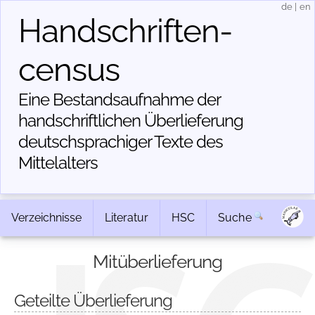
de
|
en
Handschriften­
census
Eine Bestandsaufnahme der
handschriftlichen Über­lieferung
deutschsprachiger Texte des
Mittelalters
Verzeichnisse
Literatur
HSC
Suche
Mitüberlieferung
Geteilte Überlieferung