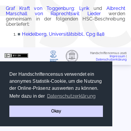
Graf Kraft von Toggenburg: Lyrik
und
Albrecht
Marschall von Raprechtswil: Lieder
werden
gemeinsam in der folgenden HSC-Beschreibung
überliefert:
■
Heidelberg, Universitätsbibl., Cpg 848
Handschriftencensus 2026
Impressum
|
Datenschutzerklärung
Der Handschriftencensus verwendet ein
anonymes Statistik-Cookie, um die Nutzung
der Online-Präsenz auswerten zu können.
Datenschutzerklärung
Mehr dazu in der
Okay