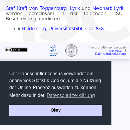
Graf Kraft von Toggenburg: Lyrik
und
Neidhart: Lyrik
werden gemeinsam in der folgenden HSC-
Beschreibung überliefert:
■
Heidelberg, Universitätsbibl., Cpg 848
Handschriftencensus 2026
Impressum
|
Datenschutzerklärung
Der Handschriftencensus verwendet ein
anonymes Statistik-Cookie, um die Nutzung
der Online-Präsenz auswerten zu können.
Datenschutzerklärung
Mehr dazu in der
Okay