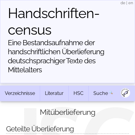
de
|
en
Handschriften­
census
Eine Bestandsaufnahme der
handschriftlichen Über­lieferung
deutschsprachiger Texte des
Mittelalters
Verzeichnisse
Literatur
HSC
Suche
Mitüberlieferung
Geteilte Überlieferung