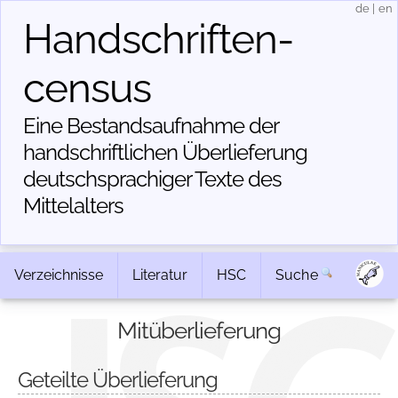
de
|
en
Handschriften­
census
Eine Bestandsaufnahme der
handschriftlichen Über­lieferung
deutschsprachiger Texte des
Mittelalters
Verzeichnisse
Literatur
HSC
Suche
Mitüberlieferung
Geteilte Überlieferung