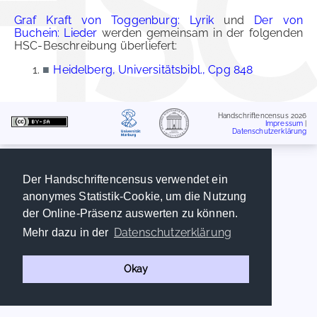
Graf Kraft von Toggenburg: Lyrik
und
Der von
Buchein: Lieder
werden gemeinsam in der folgenden
HSC-Beschreibung überliefert:
■
Heidelberg, Universitätsbibl., Cpg 848
Handschriftencensus 2026
Impressum
|
Datenschutzerklärung
Der Handschriftencensus verwendet ein
anonymes Statistik-Cookie, um die Nutzung
der Online-Präsenz auswerten zu können.
Datenschutzerklärung
Mehr dazu in der
Okay