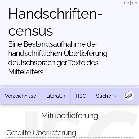
de
|
en
Handschriften­
census
Eine Bestandsaufnahme der
handschriftlichen Über­lieferung
deutschsprachiger Texte des
Mittelalters
Verzeichnisse
Literatur
HSC
Suche
Mitüberlieferung
Geteilte Überlieferung