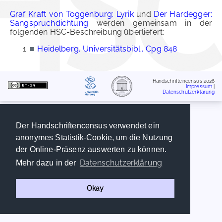
Graf Kraft von Toggenburg: Lyrik
und
Der Hardegger:
Sangspruchdichtung
werden gemeinsam in der
folgenden HSC-Beschreibung überliefert:
■
Heidelberg, Universitätsbibl., Cpg 848
Handschriftencensus 2026
Impressum
|
Datenschutzerklärung
Der Handschriftencensus verwendet ein
anonymes Statistik-Cookie, um die Nutzung
der Online-Präsenz auswerten zu können.
Datenschutzerklärung
Mehr dazu in der
Okay